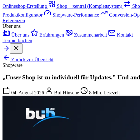
Onlineshop-Erstellung
Shop + xentral (Komplettsystem)
Sho
Produktkonfigurator
Shopware-Performance
Conversion-Op
Referenzen
Über uns
Über uns
Erfahrungen
Zusammenarbeit
Kontakt
Termin buchen
Zurück zur Übersicht
Shopware
„Unser Shop ist zu individuell für Updates." Und and
04. August 2026
BuI Hinsche
8 Min. Lesezeit