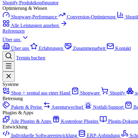
Shopify Produktkonfigurator
Optimierung & Wissen
Shopware-Performance
Conversion-Optimierung
Shopi
Alle Leistungen ansehen
Referenzen
Über uns
Über uns
Erfahrungen
Zusammenarbeit
Kontakt
Termin buchen
Systeme
Shop + xentral aus einer Hand
Shopware
Shopify
x
Betreuung
Pakete & Preise
Agenturwechsel
Notfall-Support
Be
Plugins & Apps
Alle Plugins & Apps
Kostenlose Plugins
Plugin-Dokume
Entwicklung
Individuelle Softwareentwicklung
ERP-Anbindung
Schn