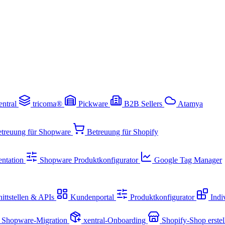
entral
tricoma®
Pickware
B2B Sellers
Atamya
treuung für Shopware
Betreuung für Shopify
ntation
Shopware Produktkonfigurator
Google Tag Manager
ittstellen & APIs
Kundenportal
Produktkonfigurator
Indi
Shopware-Migration
xentral-Onboarding
Shopify-Shop erste