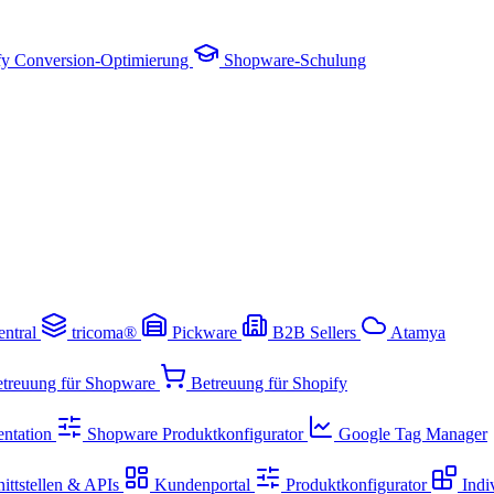
fy Conversion-Optimierung
Shopware-Schulung
entral
tricoma®
Pickware
B2B Sellers
Atamya
treuung für Shopware
Betreuung für Shopify
ntation
Shopware Produktkonfigurator
Google Tag Manager
ittstellen & APIs
Kundenportal
Produktkonfigurator
Indi