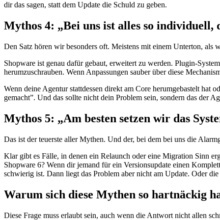
dir das sagen, statt dem Update die Schuld zu geben.
Mythos 4: „Bei uns ist alles so individuell
Den Satz hören wir besonders oft. Meistens mit einem Unterton, als w
Shopware ist genau dafür gebaut, erweitert zu werden. Plugin-System,
herumzuschrauben. Wenn Anpassungen sauber über diese Mechanism
Wenn deine Agentur stattdessen direkt am Core herumgebastelt hat oder
gemacht”. Und das sollte nicht dein Problem sein, sondern das der Age
Mythos 5: „Am besten setzen wir das Syst
Das ist der teuerste aller Mythen. Und der, bei dem bei uns die Alarmg
Klar gibt es Fälle, in denen ein Relaunch oder eine Migration Sinn e
Shopware 6? Wenn dir jemand für ein Versionsupdate einen Komplett-
schwierig ist. Dann liegt das Problem aber nicht am Update. Oder die 
Warum sich diese Mythen so hartnäckig ha
Diese Frage muss erlaubt sein, auch wenn die Antwort nicht allen sc