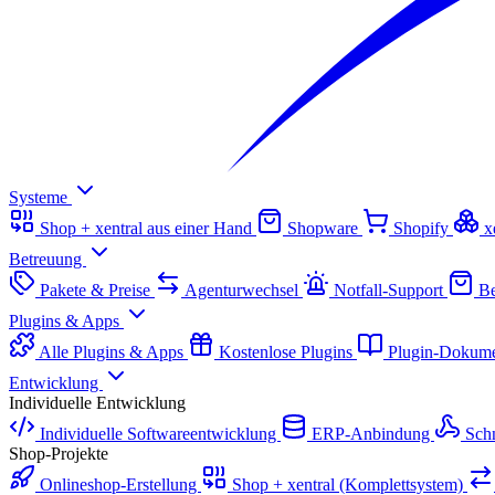
Systeme
Shop + xentral aus einer Hand
Shopware
Shopify
x
Betreuung
Pakete & Preise
Agenturwechsel
Notfall-Support
Be
Plugins & Apps
Alle Plugins & Apps
Kostenlose Plugins
Plugin-Dokume
Entwicklung
Individuelle Entwicklung
Individuelle Softwareentwicklung
ERP-Anbindung
Schn
Shop-Projekte
Onlineshop-Erstellung
Shop + xentral (Komplettsystem)