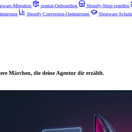
pware-Migration
xentral-Onboarding
Shopify-Shop erstellen
timierung
Shopify Conversion-Optimierung
Shopware-Schul
ere Märchen, die deine Agentur dir erzählt.