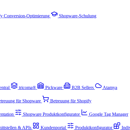
fy Conversion-Optimierung
Shopware-Schulung
entral
tricoma®
Pickware
B2B Sellers
Atamya
treuung für Shopware
Betreuung für Shopify
ntation
Shopware Produktkonfigurator
Google Tag Manager
ittstellen & APIs
Kundenportal
Produktkonfigurator
Indi