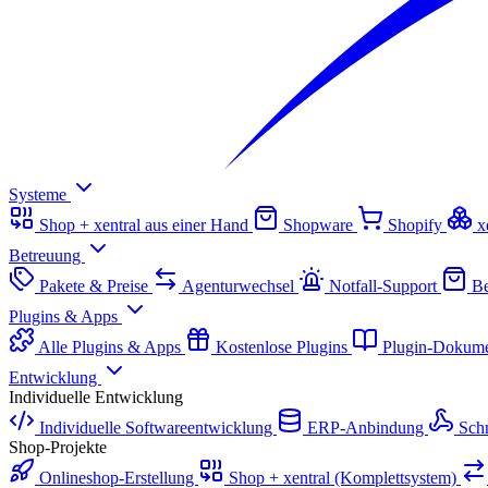
Systeme
Shop + xentral aus einer Hand
Shopware
Shopify
x
Betreuung
Pakete & Preise
Agenturwechsel
Notfall-Support
Be
Plugins & Apps
Alle Plugins & Apps
Kostenlose Plugins
Plugin-Dokume
Entwicklung
Individuelle Entwicklung
Individuelle Softwareentwicklung
ERP-Anbindung
Schn
Shop-Projekte
Onlineshop-Erstellung
Shop + xentral (Komplettsystem)