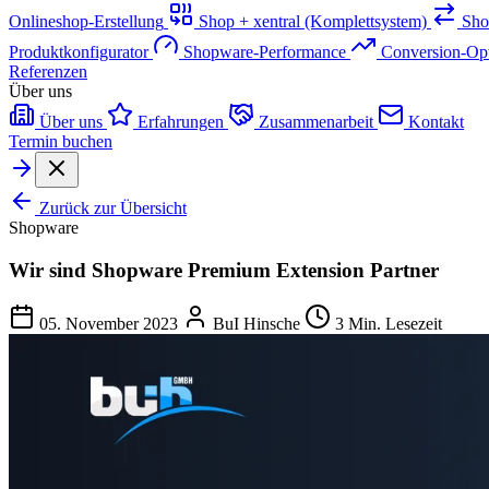
Onlineshop-Erstellung
Shop + xentral (Komplettsystem)
Sho
Produktkonfigurator
Shopware-Performance
Conversion-Op
Referenzen
Über uns
Über uns
Erfahrungen
Zusammenarbeit
Kontakt
Termin buchen
Zurück zur Übersicht
Shopware
Wir sind Shopware Premium Extension Partner
05. November 2023
BuI Hinsche
3 Min. Lesezeit