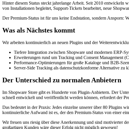
Hinter diesem Status steckt jahrelange Arbeit. Seit 2010 entwickeln 
von Installationen begleitet, Support-Tickets bearbeitet, neue Shopwar
Der Premium-Status ist für uns keine Endstation, sondern Ansporn: Wi
Was als Nächstes kommt
Wir arbeiten kontinuierlich an neuen Plugins und der Weiterentwickl
Tiefere Integration zwischen Shopware und modernen ERP-Sys
Erweiterungen rund um Tracking und Consent Management (Co
Performance-Optimierungen für große Kataloge und B2B-Szen
Server-Side Tracking als datenschutzkonforme Alternative zu 
Der Unterschied zu normalen Anbietern
Im Shopware Store gibt es Hunderte von Plugin-Anbietern. Der Unter
schnell entwickelt und veröffentlicht werden können, erfordert der P
Das bedeutet in der Praxis: Jedes einzelne unserer über 80 Plugins wi
kontinuierliche Aufwand ist es, der den Premium-Status von einer einma
Wir freuen uns riesig über diese Anerkennung und sind motivierter de
großartigen Kunden wäre dieser Erfolg nicht möglich gewesen!