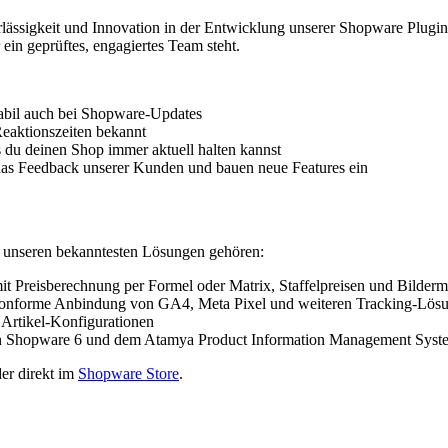
lässigkeit und Innovation in der Entwicklung unserer Shopware Plugins
 ein geprüftes, engagiertes Team steht.
tabil auch bei Shopware-Updates
Reaktionszeiten bekannt
s du deinen Shop immer aktuell halten kannst
 das Feedback unserer Kunden und bauen neue Features ein
Zu unseren bekanntesten Lösungen gehören:
it Preisberechnung per Formel oder Matrix, Staffelpreisen und Bilder
konforme Anbindung von GA4, Meta Pixel und weiteren Tracking-Lös
 Artikel-Konfigurationen
schen Shopware 6 und dem Atamya Product Information Management Syst
er direkt im
Shopware Store
.