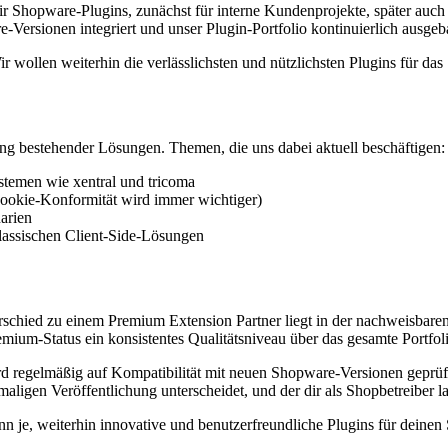
wir Shopware-Plugins, zunächst für interne Kundenprojekte, später auch
e-Versionen integriert und unser Plugin-Portfolio kontinuierlich ausgeb
r wollen weiterhin die verlässlichsten und nützlichsten Plugins für d
ung bestehender Lösungen. Themen, die uns dabei aktuell beschäftigen:
temen wie xentral und tricoma
okie-Konformität wird immer wichtiger)
arien
klassischen Client-Side-Lösungen
schied zu einem Premium Extension Partner liegt in der nachweisbaren
remium-Status ein konsistentes Qualitätsniveau über das gesamte Portfo
rd regelmäßig auf Kompatibilität mit neuen Shopware-Versionen geprüft,
ligen Veröffentlichung unterscheidet, und der dir als Shopbetreiber lang
nn je, weiterhin innovative und benutzerfreundliche Plugins für deine