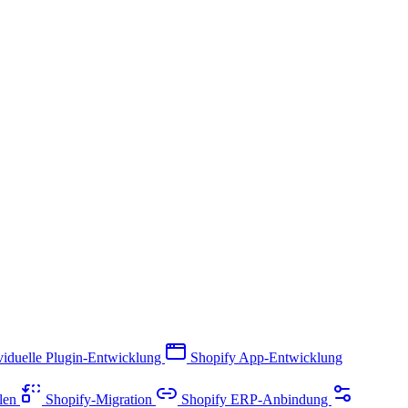
viduelle Plugin-Entwicklung
Shopify App-Entwicklung
llen
Shopify-Migration
Shopify ERP-Anbindung