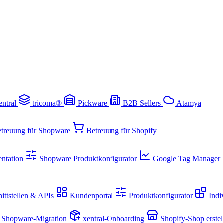
entral
tricoma®
Pickware
B2B Sellers
Atamya
treuung für Shopware
Betreuung für Shopify
ntation
Shopware Produktkonfigurator
Google Tag Manager
ittstellen & APIs
Kundenportal
Produktkonfigurator
Indi
Shopware-Migration
xentral-Onboarding
Shopify-Shop erste