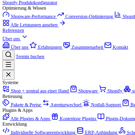
Shopify Produktkonfigurator
Optimierung & Wissen
Shopware-Performance
Conversion-Optimierung
Shopi
Alle Leistungen ansehen
Referenzen
Über uns
Über uns
Erfahrungen
Zusammenarbeit
Kontakt
Termin buchen
Systeme
Shop + xentral aus einer Hand
Shopware
Shopify
x
Betreuung
Pakete & Preise
Agenturwechsel
Notfall-Support
Be
Plugins & Apps
Alle Plugins & Apps
Kostenlose Plugins
Plugin-Dokume
Entwicklung
Individuelle Softwareentwicklung
ERP-Anbindung
Schn