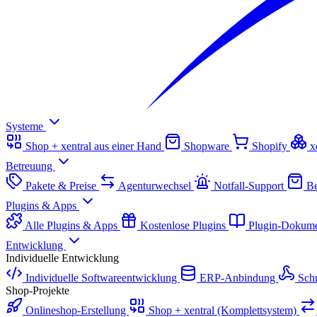
Systeme
Shop + xentral aus einer Hand
Shopware
Shopify
x
Betreuung
Pakete & Preise
Agenturwechsel
Notfall-Support
Be
Plugins & Apps
Alle Plugins & Apps
Kostenlose Plugins
Plugin-Dokume
Entwicklung
Individuelle Entwicklung
Individuelle Softwareentwicklung
ERP-Anbindung
Schn
Shop-Projekte
Onlineshop-Erstellung
Shop + xentral (Komplettsystem)