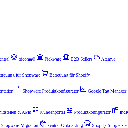
entral
tricoma®
Pickware
B2B Sellers
Atamya
treuung für Shopware
Betreuung für Shopify
ntation
Shopware Produktkonfigurator
Google Tag Manager
ittstellen & APIs
Kundenportal
Produktkonfigurator
Indi
Shopware-Migration
xentral-Onboarding
Shopify-Shop erste