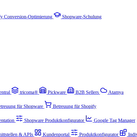
fy Conversion-Optimierung
Shopware-Schulung
entral
tricoma®
Pickware
B2B Sellers
Atamya
treuung für Shopware
Betreuung für Shopify
ntation
Shopware Produktkonfigurator
Google Tag Manager
ittstellen & APIs
Kundenportal
Produktkonfigurator
Indi