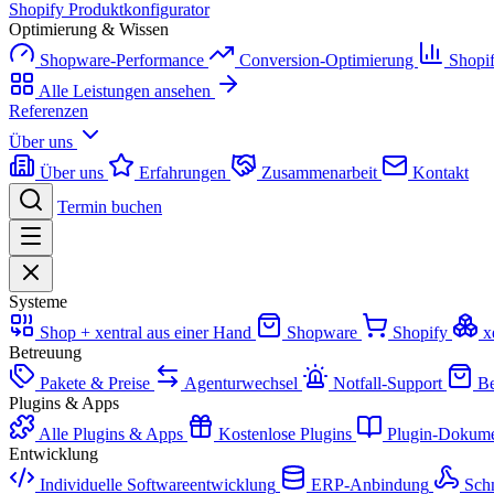
Shopify Produktkonfigurator
Optimierung & Wissen
Shopware-Performance
Conversion-Optimierung
Shopi
Alle Leistungen ansehen
Referenzen
Über uns
Über uns
Erfahrungen
Zusammenarbeit
Kontakt
Termin buchen
Systeme
Shop + xentral aus einer Hand
Shopware
Shopify
x
Betreuung
Pakete & Preise
Agenturwechsel
Notfall-Support
Be
Plugins & Apps
Alle Plugins & Apps
Kostenlose Plugins
Plugin-Dokume
Entwicklung
Individuelle Softwareentwicklung
ERP-Anbindung
Schn