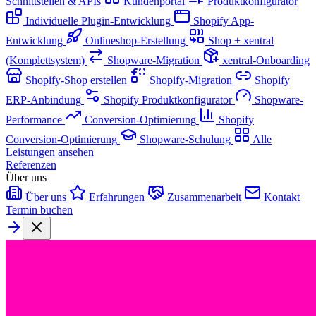
Schnittstellen & APIs
Kundenportal
Produktkonfigurator
Individuelle Plugin-Entwicklung
Shopify App-
Entwicklung
Onlineshop-Erstellung
Shop + xentral
(Komplettsystem)
Shopware-Migration
xentral-Onboarding
Shopify-Shop erstellen
Shopify-Migration
Shopify
ERP-Anbindung
Shopify Produktkonfigurator
Shopware-
Performance
Conversion-Optimierung
Shopify
Conversion-Optimierung
Shopware-Schulung
Alle
Leistungen ansehen
Referenzen
Über uns
Über uns
Erfahrungen
Zusammenarbeit
Kontakt
Termin buchen