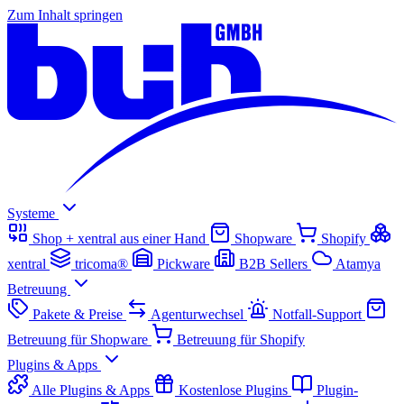
Zum Inhalt springen
Systeme
Shop + xentral aus einer Hand
Shopware
Shopify
xentral
tricoma®
Pickware
B2B Sellers
Atamya
Betreuung
Pakete & Preise
Agenturwechsel
Notfall-Support
Betreuung für Shopware
Betreuung für Shopify
Plugins & Apps
Alle Plugins & Apps
Kostenlose Plugins
Plugin-