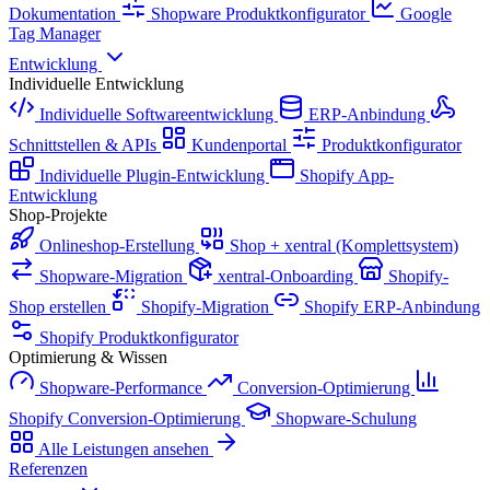
Dokumentation
Shopware Produktkonfigurator
Google
Tag Manager
Entwicklung
Individuelle Entwicklung
Individuelle Softwareentwicklung
ERP-Anbindung
Schnittstellen & APIs
Kundenportal
Produktkonfigurator
Individuelle Plugin-Entwicklung
Shopify App-
Entwicklung
Shop-Projekte
Onlineshop-Erstellung
Shop + xentral (Komplettsystem)
Shopware-Migration
xentral-Onboarding
Shopify-
Shop erstellen
Shopify-Migration
Shopify ERP-Anbindung
Shopify Produktkonfigurator
Optimierung & Wissen
Shopware-Performance
Conversion-Optimierung
Shopify Conversion-Optimierung
Shopware-Schulung
Alle Leistungen ansehen
Referenzen