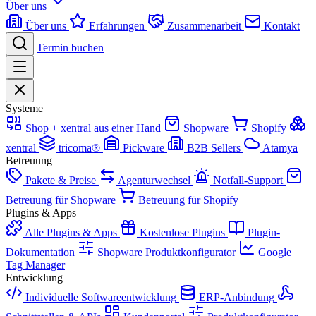
Über uns
Über uns
Erfahrungen
Zusammenarbeit
Kontakt
Termin buchen
Systeme
Shop + xentral aus einer Hand
Shopware
Shopify
xentral
tricoma®
Pickware
B2B Sellers
Atamya
Betreuung
Pakete & Preise
Agenturwechsel
Notfall-Support
Betreuung für Shopware
Betreuung für Shopify
Plugins & Apps
Alle Plugins & Apps
Kostenlose Plugins
Plugin-
Dokumentation
Shopware Produktkonfigurator
Google
Tag Manager
Entwicklung
Individuelle Softwareentwicklung
ERP-Anbindung