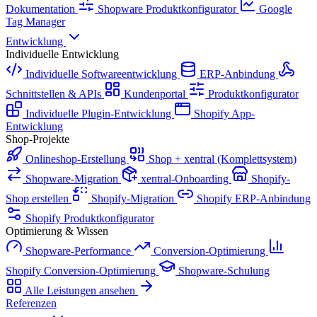
Dokumentation
Shopware Produktkonfigurator
Google
Tag Manager
Entwicklung
Individuelle Entwicklung
Individuelle Softwareentwicklung
ERP-Anbindung
Schnittstellen & APIs
Kundenportal
Produktkonfigurator
Individuelle Plugin-Entwicklung
Shopify App-
Entwicklung
Shop-Projekte
Onlineshop-Erstellung
Shop + xentral (Komplettsystem)
Shopware-Migration
xentral-Onboarding
Shopify-
Shop erstellen
Shopify-Migration
Shopify ERP-Anbindung
Shopify Produktkonfigurator
Optimierung & Wissen
Shopware-Performance
Conversion-Optimierung
Shopify Conversion-Optimierung
Shopware-Schulung
Alle Leistungen ansehen
Referenzen