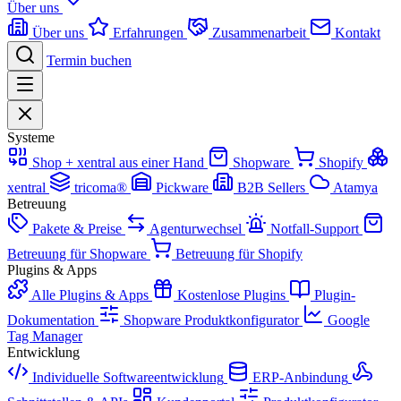
Über uns
Über uns
Erfahrungen
Zusammenarbeit
Kontakt
Termin buchen
Systeme
Shop + xentral aus einer Hand
Shopware
Shopify
xentral
tricoma®
Pickware
B2B Sellers
Atamya
Betreuung
Pakete & Preise
Agenturwechsel
Notfall-Support
Betreuung für Shopware
Betreuung für Shopify
Plugins & Apps
Alle Plugins & Apps
Kostenlose Plugins
Plugin-
Dokumentation
Shopware Produktkonfigurator
Google
Tag Manager
Entwicklung
Individuelle Softwareentwicklung
ERP-Anbindung