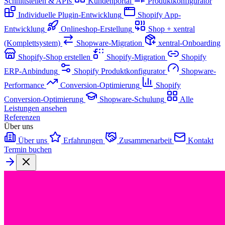
Schnittstellen & APIs
Kundenportal
Produktkonfigurator
Individuelle Plugin-Entwicklung
Shopify App-
Entwicklung
Onlineshop-Erstellung
Shop + xentral
(Komplettsystem)
Shopware-Migration
xentral-Onboarding
Shopify-Shop erstellen
Shopify-Migration
Shopify
ERP-Anbindung
Shopify Produktkonfigurator
Shopware-
Performance
Conversion-Optimierung
Shopify
Conversion-Optimierung
Shopware-Schulung
Alle
Leistungen ansehen
Referenzen
Über uns
Über uns
Erfahrungen
Zusammenarbeit
Kontakt
Termin buchen