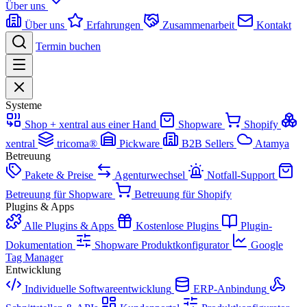
Über uns
Über uns
Erfahrungen
Zusammenarbeit
Kontakt
Termin buchen
Systeme
Shop + xentral aus einer Hand
Shopware
Shopify
xentral
tricoma®
Pickware
B2B Sellers
Atamya
Betreuung
Pakete & Preise
Agenturwechsel
Notfall-Support
Betreuung für Shopware
Betreuung für Shopify
Plugins & Apps
Alle Plugins & Apps
Kostenlose Plugins
Plugin-
Dokumentation
Shopware Produktkonfigurator
Google
Tag Manager
Entwicklung
Individuelle Softwareentwicklung
ERP-Anbindung