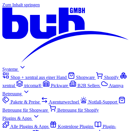
Zum Inhalt springen
Systeme
Shop + xentral aus einer Hand
Shopware
Shopify
xentral
tricoma®
Pickware
B2B Sellers
Atamya
Betreuung
Pakete & Preise
Agenturwechsel
Notfall-Support
Betreuung für Shopware
Betreuung für Shopify
Plugins & Apps
Alle Plugins & Apps
Kostenlose Plugins
Plugin-