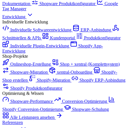
Dokumentation
Shopware Produktkonfigurator
Google
Tag Manager
Entwicklung
Individuelle Entwicklung
Individuelle Softwareentwicklung
ERP-Anbindung
Schnittstellen & APIs
Kundenportal
Produktkonfigurator
Individuelle Plugin-Entwicklung
Shopify App-
Entwicklung
Shop-Projekte
Onlineshop-Erstellung
Shop + xentral (Komplettsystem)
Shopware-Migration
xentral-Onboarding
Shopify-
Shop erstellen
Shopify-Migration
Shopify ERP-Anbindung
Shopify Produktkonfigurator
Optimierung & Wissen
Shopware-Performance
Conversion-Optimierung
Shopify Conversion-Optimierung
Shopware-Schulung
Alle Leistungen ansehen
Referenzen