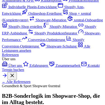
Schnittstellen & APIs
Kundenportal
Produktkonfigurator
Individuelle Plugin-Entwicklung
Shopify App-
Entwicklung
Onlineshop-Erstellung
Shop + xentral
(Komplettsystem)
Shopware-Migration
xentral-Onboarding
Shopify-Shop erstellen
Shopify-Migration
Shopify
ERP-Anbindung
Shopify Produktkonfigurator
Shopware-
Performance
Conversion-Optimierung
Shopify
Conversion-Optimierung
Shopware-Schulung
Alle
Leistungen ansehen
Referenzen
Über uns
Über uns
Erfahrungen
Zusammenarbeit
Kontakt
Termin buchen
← Alle Referenzen
Gesundheit & Sport
Shopware 6
xentral
B2B-Sonderlogik im Shopware-Shop, die
im Alltag besteht.