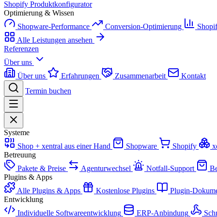
Shopify Produktkonfigurator
Optimierung & Wissen
Shopware-Performance
Conversion-Optimierung
Shopi
Alle Leistungen ansehen
Referenzen
Über uns
Über uns
Erfahrungen
Zusammenarbeit
Kontakt
Termin buchen
Systeme
Shop + xentral aus einer Hand
Shopware
Shopify
x
Betreuung
Pakete & Preise
Agenturwechsel
Notfall-Support
Be
Plugins & Apps
Alle Plugins & Apps
Kostenlose Plugins
Plugin-Dokume
Entwicklung
Individuelle Softwareentwicklung
ERP-Anbindung
Schn