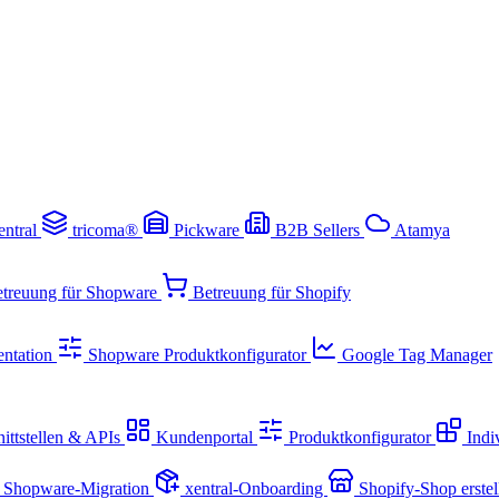
entral
tricoma®
Pickware
B2B Sellers
Atamya
treuung für Shopware
Betreuung für Shopify
ntation
Shopware Produktkonfigurator
Google Tag Manager
ittstellen & APIs
Kundenportal
Produktkonfigurator
Indi
Shopware-Migration
xentral-Onboarding
Shopify-Shop erste