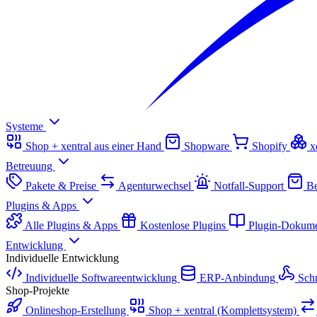
Systeme
Shop + xentral aus einer Hand
Shopware
Shopify
x
Betreuung
Pakete & Preise
Agenturwechsel
Notfall-Support
Be
Plugins & Apps
Alle Plugins & Apps
Kostenlose Plugins
Plugin-Dokume
Entwicklung
Individuelle Entwicklung
Individuelle Softwareentwicklung
ERP-Anbindung
Schn
Shop-Projekte
Onlineshop-Erstellung
Shop + xentral (Komplettsystem)