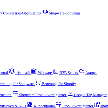
fy Conversion-Optimierung
Shopware-Schulung
entral
tricoma®
Pickware
B2B Sellers
Atamya
treuung für Shopware
Betreuung für Shopify
ntation
Shopware Produktkonfigurator
Google Tag Manager
ittstellen & APIs
Kundenportal
Produktkonfigurator
Indi