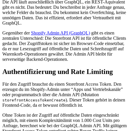
Die API läuft ausschließlich über GraphQL, ein REST-Äquivalent
gibt es nicht. Das bedeutet: Du beschreibst in jeder Anfrage genau,
welche Felder du brauchst. Du bekommst kein Overfetching, keine
unnötigen Daten. Das ist effizient, erfordert aber Vertrautheit mit
GraphQL.
Gegenüber der
Shopify Admin API (GraphQL)
gibt es einen
zentralen Unterschied: Die Storefront API ist für öffentliche Clients
gedacht. Der Zugriffstoken ist sicher im Browser-Code einsetzbar,
da er nur Lesezugriff auf öffentliche Daten und Schreibzugriff auf
Warenkorb-Operationen gewährt. Die Admin API bleibt für
serverseitige Backend-Operationen.
Authentifizierung und Rate Limiting
Für den Zugriff brauchst du einen Storefront Access Token. Den
erzeugst du im Shopify-Admin unter “Apps und Vertriebskanäle”
oder programmatisch über die Admin API (Mutation
). Dieser Token gehört in deinen
storefrontAccessTokenCreate
Frontend-Code, da er bewusst öffentlich ist.
Ohne Token ist der Zugriff auf öffentliche Daten eingeschränkt
möglich, mit einem Komplexitätslimit von 1.000 Cost Units pro
Anfrage, berechnet wie bei der GraphQL Admin API. Mit gültigem
Storefront Access Token unterliegt echter Buyer-Traffic keiner