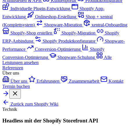
Schnittstellen & APIs
Kundenportal
Produktkonfigurator
Individuelle Plugin-Entwicklung
Shopify App-
Entwicklung
Onlineshop-Erstellung
Shop + xentral
(Komplettsystem)
Shopware-Migration
xentral-Onboarding
Shopify-Shop erstellen
Shopify-Migration
Shopify
ERP-Anbindung
Shopify Produktkonfigurator
Shopware-
Performance
Conversion-Optimierung
Shopify
Conversion-Optimierung
Shopware-Schulung
Alle
Leistungen ansehen
Referenzen
Über uns
Über uns
Erfahrungen
Zusammenarbeit
Kontakt
Termin buchen
Zurück zum Shopify Wiki
Technik
Headless mit der Shopify Storefront API