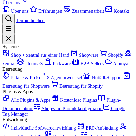
Über uns
Über uns
Erfahrungen
Zusammenarbeit
Kontakt
Termin buchen
Systeme
Shop + xentral aus einer Hand
Shopware
Shopify
xentral
tricoma®
Pickware
B2B Sellers
Atamya
Betreuung
Pakete & Preise
Agenturwechsel
Notfall-Support
Betreuung für Shopware
Betreuung für Shopify
Plugins & Apps
Alle Plugins & Apps
Kostenlose Plugins
Plugin-
Dokumentation
Shopware Produktkonfigurator
Google
Tag Manager
Entwicklung
Individuelle Softwareentwicklung
ERP-Anbindung