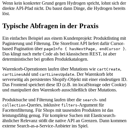
Wenn kein konkreter Grund gegen Hydrogen spricht, lohnt sich der
direkte API-Pfad nicht. Du baust dann Dinge, die Hydrogen bereits
löst.
Typische Abfragen in der Praxis
Ein einfaches Beispiel aus einem Kundenprojekt: Produktlisting mit
Paginierung und Filterung. Die Storefront API liefert dafür Cursor-
based Pagination über
.
pageInfo { hasNextPage, endCursor }
Das klingt nach mehr Code als bei klassischem REST, ist aber
deterministischer bei großen Produktkatalogen.
Warenkorb-Operationen laufen über Mutations wie
,
cartCreate
und
. Der Warenkorb lebt
cartLinesAdd
cartLinesUpdate
serverseitig als persistentes Shopify-Objekt mit einer eindeutigen ID.
Das Frontend speichert diese ID (z.B. im localStorage oder Cookie)
und manipuliert den Warenkorb ausschließlich über Mutations.
Produktsuche und Filterung laufen über die
- und
search
-Queries, inklusive
-Argument für
collection
filters
Facettenfilterung. Für Shops mit tausenden Produkten ist das
leistungsfähig genug. Für komplexe Suchen mit Elasticsearch-
ähnlicher Relevanz stößt die native API an Grenzen. Dann kommen
externe Search-as-a-Service-Anbieter ins Spiel.