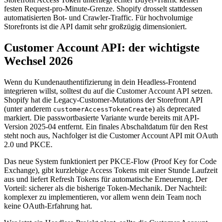
festen Request-pro-Minute-Grenze. Shopify drosselt stattdessen
automatisierten Bot- und Crawler-Traffic. Für hochvolumige
Storefronts ist die API damit sehr großzügig dimensioniert.
Customer Account API: der wichtigste
Wechsel 2026
Wenn du Kundenauthentifizierung in dein Headless-Frontend
integrieren willst, solltest du auf die Customer Account API setzen.
Shopify hat die Legacy-Customer-Mutations der Storefront API
(unter anderem
) als deprecated
customerAccessTokenCreate
markiert. Die passwortbasierte Variante wurde bereits mit API-
Version 2025-04 entfernt. Ein finales Abschaltdatum für den Rest
steht noch aus, Nachfolger ist die Customer Account API mit OAuth
2.0 und PKCE.
Das neue System funktioniert per PKCE-Flow (Proof Key for Code
Exchange), gibt kurzlebige Access Tokens mit einer Stunde Laufzeit
aus und liefert Refresh Tokens für automatische Erneuerung. Der
Vorteil: sicherer als die bisherige Token-Mechanik. Der Nachteil:
komplexer zu implementieren, vor allem wenn dein Team noch
keine OAuth-Erfahrung hat.