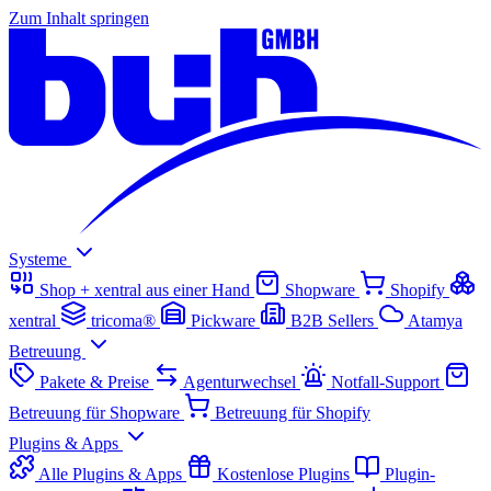
Zum Inhalt springen
Systeme
Shop + xentral aus einer Hand
Shopware
Shopify
xentral
tricoma®
Pickware
B2B Sellers
Atamya
Betreuung
Pakete & Preise
Agenturwechsel
Notfall-Support
Betreuung für Shopware
Betreuung für Shopify
Plugins & Apps
Alle Plugins & Apps
Kostenlose Plugins
Plugin-