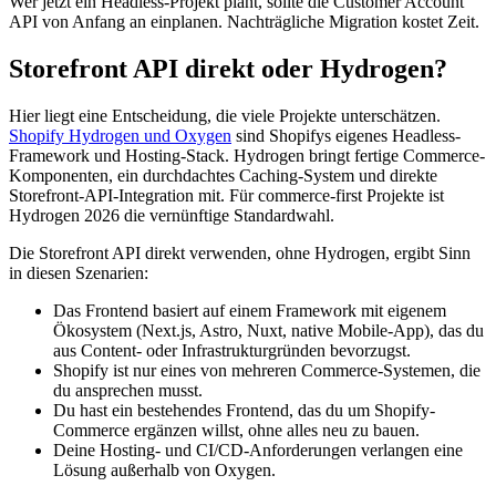
Wer jetzt ein Headless-Projekt plant, sollte die Customer Account
API von Anfang an einplanen. Nachträgliche Migration kostet Zeit.
Storefront API direkt oder Hydrogen?
Hier liegt eine Entscheidung, die viele Projekte unterschätzen.
Shopify Hydrogen und Oxygen
sind Shopifys eigenes Headless-
Framework und Hosting-Stack. Hydrogen bringt fertige Commerce-
Komponenten, ein durchdachtes Caching-System und direkte
Storefront-API-Integration mit. Für commerce-first Projekte ist
Hydrogen 2026 die vernünftige Standardwahl.
Die Storefront API direkt verwenden, ohne Hydrogen, ergibt Sinn
in diesen Szenarien:
Das Frontend basiert auf einem Framework mit eigenem
Ökosystem (Next.js, Astro, Nuxt, native Mobile-App), das du
aus Content- oder Infrastrukturgründen bevorzugst.
Shopify ist nur eines von mehreren Commerce-Systemen, die
du ansprechen musst.
Du hast ein bestehendes Frontend, das du um Shopify-
Commerce ergänzen willst, ohne alles neu zu bauen.
Deine Hosting- und CI/CD-Anforderungen verlangen eine
Lösung außerhalb von Oxygen.