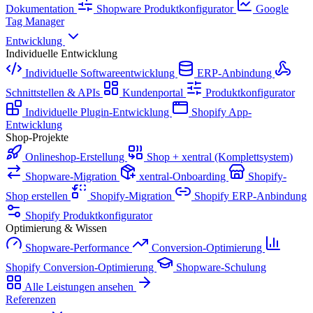
Dokumentation
Shopware Produktkonfigurator
Google
Tag Manager
Entwicklung
Individuelle Entwicklung
Individuelle Softwareentwicklung
ERP-Anbindung
Schnittstellen & APIs
Kundenportal
Produktkonfigurator
Individuelle Plugin-Entwicklung
Shopify App-
Entwicklung
Shop-Projekte
Onlineshop-Erstellung
Shop + xentral (Komplettsystem)
Shopware-Migration
xentral-Onboarding
Shopify-
Shop erstellen
Shopify-Migration
Shopify ERP-Anbindung
Shopify Produktkonfigurator
Optimierung & Wissen
Shopware-Performance
Conversion-Optimierung
Shopify Conversion-Optimierung
Shopware-Schulung
Alle Leistungen ansehen
Referenzen