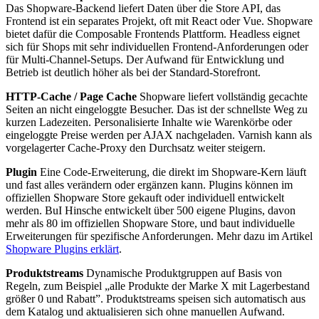
Das Shopware-Backend liefert Daten über die Store API, das
Frontend ist ein separates Projekt, oft mit React oder Vue. Shopware
bietet dafür die Composable Frontends Plattform. Headless eignet
sich für Shops mit sehr individuellen Frontend-Anforderungen oder
für Multi-Channel-Setups. Der Aufwand für Entwicklung und
Betrieb ist deutlich höher als bei der Standard-Storefront.
HTTP-Cache / Page Cache
Shopware liefert vollständig gecachte
Seiten an nicht eingeloggte Besucher. Das ist der schnellste Weg zu
kurzen Ladezeiten. Personalisierte Inhalte wie Warenkörbe oder
eingeloggte Preise werden per AJAX nachgeladen. Varnish kann als
vorgelagerter Cache-Proxy den Durchsatz weiter steigern.
Plugin
Eine Code-Erweiterung, die direkt im Shopware-Kern läuft
und fast alles verändern oder ergänzen kann. Plugins können im
offiziellen Shopware Store gekauft oder individuell entwickelt
werden. BuI Hinsche entwickelt über 500 eigene Plugins, davon
mehr als 80 im offiziellen Shopware Store, und baut individuelle
Erweiterungen für spezifische Anforderungen. Mehr dazu im Artikel
Shopware Plugins erklärt
.
Produktstreams
Dynamische Produktgruppen auf Basis von
Regeln, zum Beispiel „alle Produkte der Marke X mit Lagerbestand
größer 0 und Rabatt”. Produktstreams speisen sich automatisch aus
dem Katalog und aktualisieren sich ohne manuellen Aufwand.