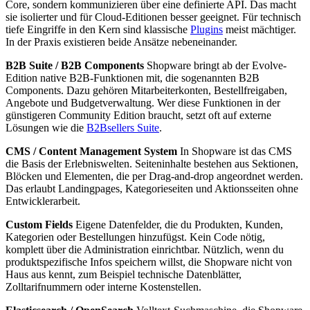
Core, sondern kommunizieren über eine definierte API. Das macht
sie isolierter und für Cloud-Editionen besser geeignet. Für technisch
tiefe Eingriffe in den Kern sind klassische
Plugins
meist mächtiger.
In der Praxis existieren beide Ansätze nebeneinander.
B2B Suite / B2B Components
Shopware bringt ab der Evolve-
Edition native B2B-Funktionen mit, die sogenannten B2B
Components. Dazu gehören Mitarbeiterkonten, Bestellfreigaben,
Angebote und Budgetverwaltung. Wer diese Funktionen in der
günstigeren Community Edition braucht, setzt oft auf externe
Lösungen wie die
B2Bsellers Suite
.
CMS / Content Management System
In Shopware ist das CMS
die Basis der Erlebniswelten. Seiteninhalte bestehen aus Sektionen,
Blöcken und Elementen, die per Drag-and-drop angeordnet werden.
Das erlaubt Landingpages, Kategorieseiten und Aktionsseiten ohne
Entwicklerarbeit.
Custom Fields
Eigene Datenfelder, die du Produkten, Kunden,
Kategorien oder Bestellungen hinzufügst. Kein Code nötig,
komplett über die Administration einrichtbar. Nützlich, wenn du
produktspezifische Infos speichern willst, die Shopware nicht von
Haus aus kennt, zum Beispiel technische Datenblätter,
Zolltarifnummern oder interne Kostenstellen.