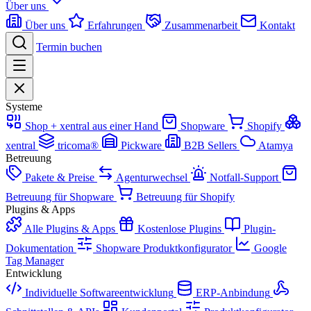
Über uns
Über uns
Erfahrungen
Zusammenarbeit
Kontakt
Termin buchen
Systeme
Shop + xentral aus einer Hand
Shopware
Shopify
xentral
tricoma®
Pickware
B2B Sellers
Atamya
Betreuung
Pakete & Preise
Agenturwechsel
Notfall-Support
Betreuung für Shopware
Betreuung für Shopify
Plugins & Apps
Alle Plugins & Apps
Kostenlose Plugins
Plugin-
Dokumentation
Shopware Produktkonfigurator
Google
Tag Manager
Entwicklung
Individuelle Softwareentwicklung
ERP-Anbindung