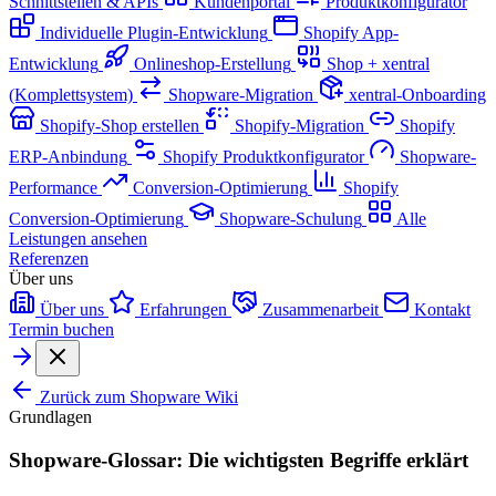
Schnittstellen & APIs
Kundenportal
Produktkonfigurator
Individuelle Plugin-Entwicklung
Shopify App-
Entwicklung
Onlineshop-Erstellung
Shop + xentral
(Komplettsystem)
Shopware-Migration
xentral-Onboarding
Shopify-Shop erstellen
Shopify-Migration
Shopify
ERP-Anbindung
Shopify Produktkonfigurator
Shopware-
Performance
Conversion-Optimierung
Shopify
Conversion-Optimierung
Shopware-Schulung
Alle
Leistungen ansehen
Referenzen
Über uns
Über uns
Erfahrungen
Zusammenarbeit
Kontakt
Termin buchen
Zurück zum Shopware Wiki
Grundlagen
Shopware-Glossar: Die wichtigsten Begriffe erklärt