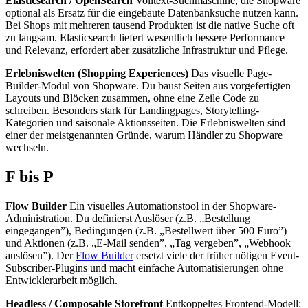
Elasticsearch / OpenSearch
Volltext-Suchmaschine, die Shopware
optional als Ersatz für die eingebaute Datenbanksuche nutzen kann.
Bei Shops mit mehreren tausend Produkten ist die native Suche oft
zu langsam. Elasticsearch liefert wesentlich bessere Performance
und Relevanz, erfordert aber zusätzliche Infrastruktur und Pflege.
Erlebniswelten (Shopping Experiences)
Das visuelle Page-
Builder-Modul von Shopware. Du baust Seiten aus vorgefertigten
Layouts und Blöcken zusammen, ohne eine Zeile Code zu
schreiben. Besonders stark für Landingpages, Storytelling-
Kategorien und saisonale Aktionsseiten. Die Erlebniswelten sind
einer der meistgenannten Gründe, warum Händler zu Shopware
wechseln.
F bis P
Flow Builder
Ein visuelles Automationstool in der Shopware-
Administration. Du definierst Auslöser (z.B. „Bestellung
eingegangen”), Bedingungen (z.B. „Bestellwert über 500 Euro”)
und Aktionen (z.B. „E-Mail senden”, „Tag vergeben”, „Webhook
auslösen”). Der
Flow Builder
ersetzt viele der früher nötigen Event-
Subscriber-Plugins und macht einfache Automatisierungen ohne
Entwicklerarbeit möglich.
Headless / Composable Storefront
Entkoppeltes Frontend-Modell: