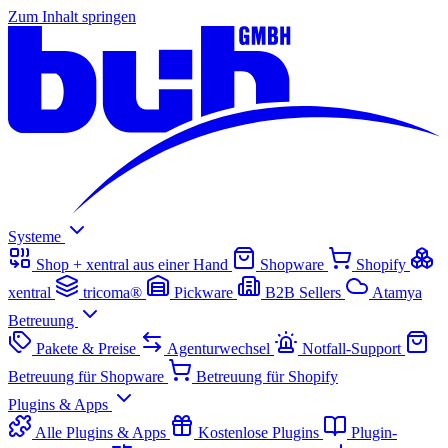
Zum Inhalt springen
Systeme
Shop + xentral aus einer Hand
Shopware
Shopify
xentral
tricoma®
Pickware
B2B Sellers
Atamya
Betreuung
Pakete & Preise
Agenturwechsel
Notfall-Support
Betreuung für Shopware
Betreuung für Shopify
Plugins & Apps
Alle Plugins & Apps
Kostenlose Plugins
Plugin-