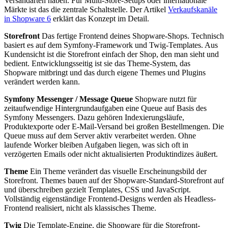
Versandarten haben. Für Multi-Store-Setups oder internationale
Märkte ist das die zentrale Schaltstelle. Der Artikel
Verkaufskanäle
in Shopware 6
erklärt das Konzept im Detail.
Storefront
Das fertige Frontend deines Shopware-Shops. Technisch
basiert es auf dem Symfony-Framework und Twig-Templates. Aus
Kundensicht ist die Storefront einfach der Shop, den man sieht und
bedient. Entwicklungsseitig ist sie das Theme-System, das
Shopware mitbringt und das durch eigene Themes und Plugins
verändert werden kann.
Symfony Messenger / Message Queue
Shopware nutzt für
zeitaufwendige Hintergrundaufgaben eine Queue auf Basis des
Symfony Messengers. Dazu gehören Indexierungsläufe,
Produktexporte oder E-Mail-Versand bei großen Bestellmengen. Die
Queue muss auf dem Server aktiv verarbeitet werden. Ohne
laufende Worker bleiben Aufgaben liegen, was sich oft in
verzögerten Emails oder nicht aktualisierten Produktindizes äußert.
Theme
Ein Theme verändert das visuelle Erscheinungsbild der
Storefront. Themes bauen auf der Shopware-Standard-Storefront auf
und überschreiben gezielt Templates, CSS und JavaScript.
Vollständig eigenständige Frontend-Designs werden als Headless-
Frontend realisiert, nicht als klassisches Theme.
Twig
Die Template-Engine, die Shopware für die Storefront-