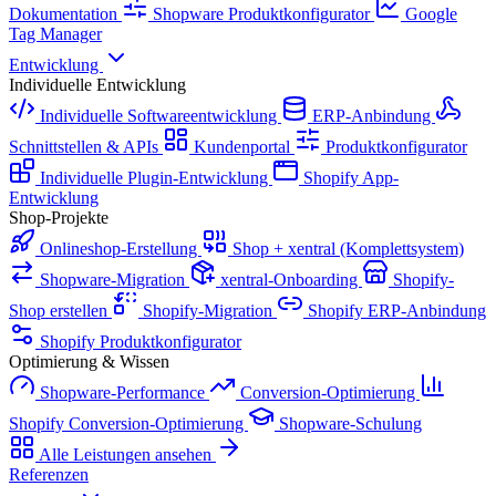
Dokumentation
Shopware Produktkonfigurator
Google
Tag Manager
Entwicklung
Individuelle Entwicklung
Individuelle Softwareentwicklung
ERP-Anbindung
Schnittstellen & APIs
Kundenportal
Produktkonfigurator
Individuelle Plugin-Entwicklung
Shopify App-
Entwicklung
Shop-Projekte
Onlineshop-Erstellung
Shop + xentral (Komplettsystem)
Shopware-Migration
xentral-Onboarding
Shopify-
Shop erstellen
Shopify-Migration
Shopify ERP-Anbindung
Shopify Produktkonfigurator
Optimierung & Wissen
Shopware-Performance
Conversion-Optimierung
Shopify Conversion-Optimierung
Shopware-Schulung
Alle Leistungen ansehen
Referenzen