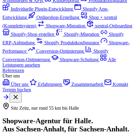
Schnittstellen & APIs
Kundenportal
Produktkonfigurator
Individuelle Plugin-Entwicklung
Shopify App-
Entwicklung
Onlineshop-Erstellung
Shop + xentral
(Komplettsystem)
Shopware-Migration
xentral-Onboarding
Shopify-Shop erstellen
Shopify-Migration
Shopify
ERP-Anbindung
Shopify Produktkonfigurator
Shopware-
Performance
Conversion-Optimierung
Shopify
Conversion-Optimierung
Shopware-Schulung
Alle
Leistungen ansehen
Referenzen
Über uns
Über uns
Erfahrungen
Zusammenarbeit
Kontakt
Termin buchen
Sitz Zeitz, nur rund 55 km bis Halle
Shopware-Agentur für Halle.
Aus Sachsen-Anhalt, für Sachsen-Anhalt.