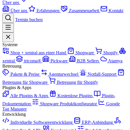
Über uns
Über uns
Erfahrungen
Zusammenarbeit
Kontakt
Termin buchen
Systeme
Shop + xentral aus einer Hand
Shopware
Shopify
xentral
tricoma®
Pickware
B2B Sellers
Atamya
Betreuung
Pakete & Preise
Agenturwechsel
Notfall-Support
Betreuung für Shopware
Betreuung für Shopify
Plugins & Apps
Alle Plugins & Apps
Kostenlose Plugins
Plugin-
Dokumentation
Shopware Produktkonfigurator
Google
Tag Manager
Entwicklung
Individuelle Softwareentwicklung
ERP-Anbindung