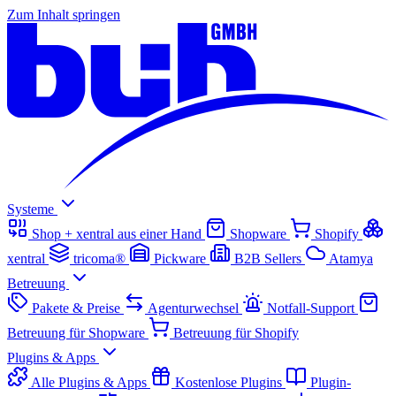
Zum Inhalt springen
Systeme
Shop + xentral aus einer Hand
Shopware
Shopify
xentral
tricoma®
Pickware
B2B Sellers
Atamya
Betreuung
Pakete & Preise
Agenturwechsel
Notfall-Support
Betreuung für Shopware
Betreuung für Shopify
Plugins & Apps
Alle Plugins & Apps
Kostenlose Plugins
Plugin-