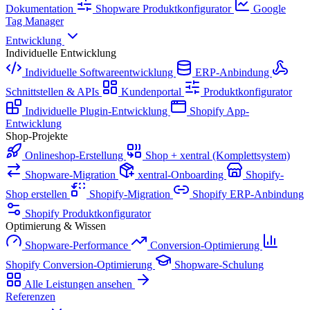
Dokumentation
Shopware Produktkonfigurator
Google
Tag Manager
Entwicklung
Individuelle Entwicklung
Individuelle Softwareentwicklung
ERP-Anbindung
Schnittstellen & APIs
Kundenportal
Produktkonfigurator
Individuelle Plugin-Entwicklung
Shopify App-
Entwicklung
Shop-Projekte
Onlineshop-Erstellung
Shop + xentral (Komplettsystem)
Shopware-Migration
xentral-Onboarding
Shopify-
Shop erstellen
Shopify-Migration
Shopify ERP-Anbindung
Shopify Produktkonfigurator
Optimierung & Wissen
Shopware-Performance
Conversion-Optimierung
Shopify Conversion-Optimierung
Shopware-Schulung
Alle Leistungen ansehen
Referenzen