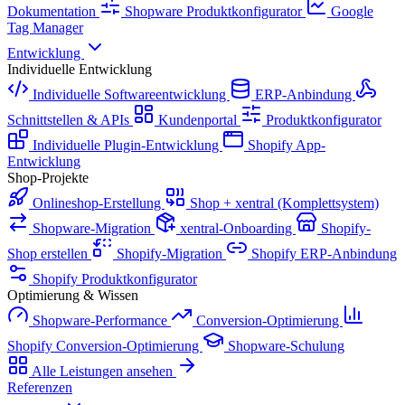
Dokumentation
Shopware Produktkonfigurator
Google
Tag Manager
Entwicklung
Individuelle Entwicklung
Individuelle Softwareentwicklung
ERP-Anbindung
Schnittstellen & APIs
Kundenportal
Produktkonfigurator
Individuelle Plugin-Entwicklung
Shopify App-
Entwicklung
Shop-Projekte
Onlineshop-Erstellung
Shop + xentral (Komplettsystem)
Shopware-Migration
xentral-Onboarding
Shopify-
Shop erstellen
Shopify-Migration
Shopify ERP-Anbindung
Shopify Produktkonfigurator
Optimierung & Wissen
Shopware-Performance
Conversion-Optimierung
Shopify Conversion-Optimierung
Shopware-Schulung
Alle Leistungen ansehen
Referenzen