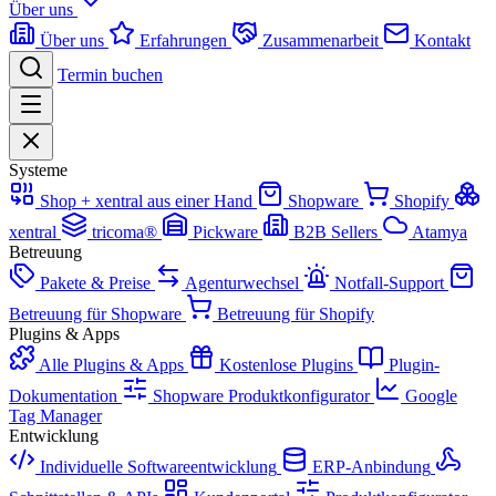
Über uns
Über uns
Erfahrungen
Zusammenarbeit
Kontakt
Termin buchen
Systeme
Shop + xentral aus einer Hand
Shopware
Shopify
xentral
tricoma®
Pickware
B2B Sellers
Atamya
Betreuung
Pakete & Preise
Agenturwechsel
Notfall-Support
Betreuung für Shopware
Betreuung für Shopify
Plugins & Apps
Alle Plugins & Apps
Kostenlose Plugins
Plugin-
Dokumentation
Shopware Produktkonfigurator
Google
Tag Manager
Entwicklung
Individuelle Softwareentwicklung
ERP-Anbindung