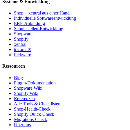
Systeme & Entwicklung
Shop + xentral aus einer Hand
Individuelle Softwareentwicklung
ERP-Anbindung
Schnittstellen-Entwicklung
Shopware
Shopify
xentral
tricoma®
Pickware
Ressourcen
Blog
Plugin-Dokumentation
Shopware Wiki
Shopify Wiki
Referenzen
Alle Tools & Checklisten
Shop-Health-Check
Shopify Quick-Check
Migrations-Check
Über uns