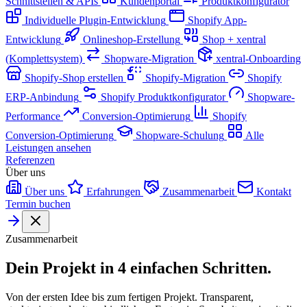
Schnittstellen & APIs
Kundenportal
Produktkonfigurator
Individuelle Plugin-Entwicklung
Shopify App-
Entwicklung
Onlineshop-Erstellung
Shop + xentral
(Komplettsystem)
Shopware-Migration
xentral-Onboarding
Shopify-Shop erstellen
Shopify-Migration
Shopify
ERP-Anbindung
Shopify Produktkonfigurator
Shopware-
Performance
Conversion-Optimierung
Shopify
Conversion-Optimierung
Shopware-Schulung
Alle
Leistungen ansehen
Referenzen
Über uns
Über uns
Erfahrungen
Zusammenarbeit
Kontakt
Termin buchen
Zusammenarbeit
Dein Projekt in 4 einfachen Schritten.
Von der ersten Idee bis zum fertigen Projekt. Transparent,