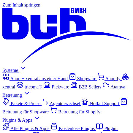
Zum Inhalt springen
Systeme
Shop + xentral aus einer Hand
Shopware
Shopify
xentral
tricoma®
Pickware
B2B Sellers
Atamya
Betreuung
Pakete & Preise
Agenturwechsel
Notfall-Support
Betreuung für Shopware
Betreuung für Shopify
Plugins & Apps
Alle Plugins & Apps
Kostenlose Plugins
Plugin-